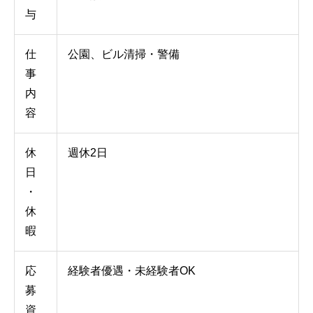
与
仕
公園、ビル清掃・警備
事
内
容
休
週休2日
日
・
休
暇
応
経験者優遇・未経験者OK
募
資