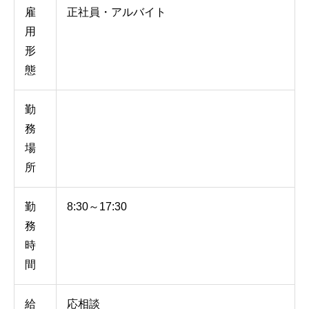
雇
正社員・アルバイト
用
形
態
勤
務
場
所
勤
8:30～17:30
務
時
間
給
応相談