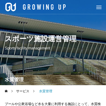
スポーツ施設運営管理
Sports facility management
水質管理
サービス
水質管理
プールや公衆浴場など水を大量に利用する施設にとって、水質検