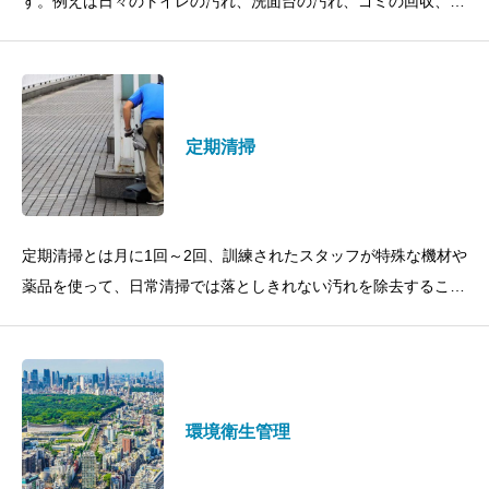
す。例えば日々のトイレの汚れ、洗面台の汚れ、ゴミの回収、床
の掃除機がけ、エントランスや共通部の除塵、灰皿の掃除や落葉
の除去などが良い例です。日
定期清掃
定期清掃とは月に1回～2回、訓練されたスタッフが特殊な機材や
薬品を使って、日常清掃では落としきれない汚れを除去すること
の総称です。例えば、床ワックスがけ、高所ガラス清掃、エアコ
ンフィルター清掃、厨房の
環境衛生管理