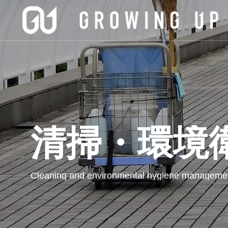
清掃・環境
清掃
生管
Cleaning and environmental hygiene manageme
Cleaning an
SERVICE
environment
managemen
私たちの事業について