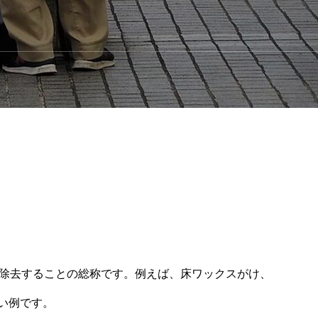
検
理
定期点検
トスタッフ
法定点検
常駐スタッフ
ト運営
巡回スタッフ
トラクター
監視員
を除去することの総称です。例えば、床ワックスがけ、
い例です。