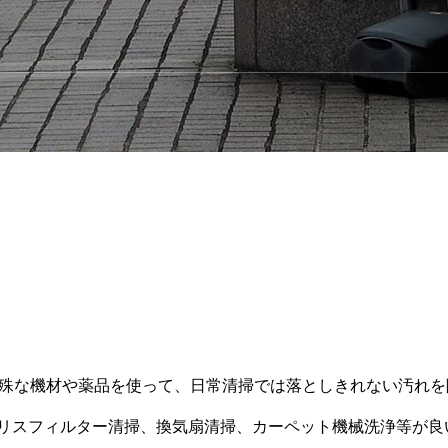
巡回警備
設備点
機械警備
水質管
交通誘導警備
フロン
理
イベント警備
イベン
インス
プール
特殊な機材や薬品を使って、日常清掃では落としきれない汚れ
リスフィルター清掃、換気扇清掃、カーペット機械洗浄等が良