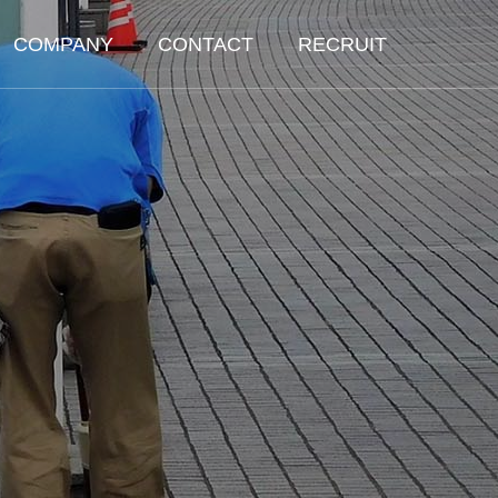
COMPANY
CONTACT
RECRUIT
ポーツ施
電気・空調設
運営管理
備運転保守管
理
acility
R
ement
t
Equipment operation
and maintenance
management