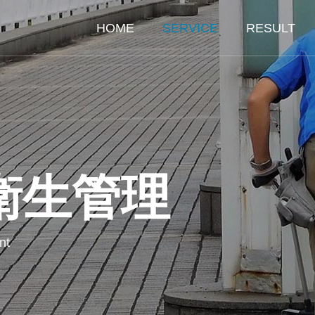
HOME
SERVICE
RESULT
衛生管理
・環境衛
警備業務
ス
理
設
Security services
nt
d
Sports f
al hygiene
manag
常駐警備
t